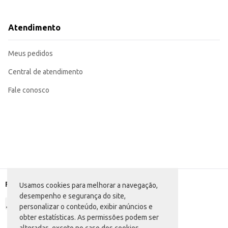
Dicas de Uso:
Pode ser consumido puro ou adicionado a outras preparações, como vitamina
Siga as instruções de preparo na embalagem para garantir a melhor experiên
Atendimento
O Sustagen Kids Morango oferece uma opção saborosa e conveniente para com
alimentar.
Meus pedidos
Central de atendimento
Fale conosco
Formas de pagamento
Usamos cookies para melhorar a navegação,
desempenho e segurança do site,
personalizar o conteúdo, exibir anúncios e
obter estatísticas. As permissões podem ser