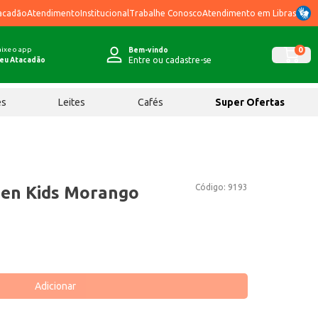
acadão
Atendimento
Institucional
Trabalhe Conosco
Atendimento em Libras
ixe o app
0
Bem-vindo
Entre ou cadastre-se
eu Atacadão
ês
Leites
Cafés
Super Ofertas
Código:
9193
gen Kids Morango
Adicionar