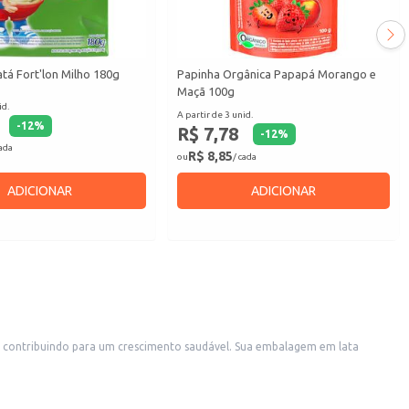
tá Fort'lon Milho 180g
Papinha Orgânica Papapá Morango e
Maçã 100g
id.
A partir de 3 unid.
-
12
%
R$ 7,78
-
12
%
cada
R$ 8,85
ou
/ cada
ADICIONAR
ADICIONAR
s, contribuindo para um crescimento saudável. Sua embalagem em lata