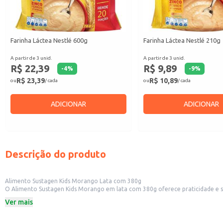
Farinha Láctea Nestlé 600g
Farinha Láctea Nestlé 210g
A partir de 3 unid.
A partir de 3 unid.
R$ 22,39
R$ 9,89
-
4
%
-
9
%
R$ 23,39
R$ 10,89
ou
/ cada
ou
/ cada
ADICIONAR
ADICIONAR
Descrição do produto
Alimento Sustagen Kids Morango Lata com 380g
O Alimento Sustagen Kids Morango em lata com 380g oferece praticidade e sa
garante a conservação do produto.
Ver mais
Formato prático em lata de 380g.
Sabor morango.
Indicado para complementar a alimentação infantil.