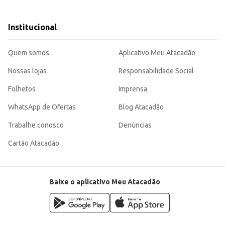
s e iogurtes.
cia e o aproveitamento completo dos nutrientes.
Institucional
plementar a alimentação das crianças, contribuindo para o seu desenvolvimen
Quem somos
Aplicativo Meu Atacadão
Nossas lojas
Responsabilidade Social
Folhetos
Imprensa
WhatsApp de Ofertas
Blog Atacadão
Trabalhe conosco
Denúncias
Cartão Atacadão
Baixe o aplicativo Meu Atacadão