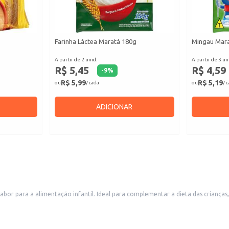
Farinha Láctea Maratá 180g
Mingau Mara
A partir de 2 unid.
A partir de 3 un
R$ 5,45
R$ 4,59
-
9
%
R$ 5,99
R$ 5,19
ou
/ cada
ou
/ 
ADICIONAR
bor para a alimentação infantil. Ideal para complementar a dieta das criança