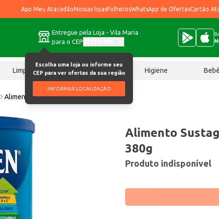
App Meu Atacadão
Nossas lojas
Folhetos
WhatsApp de Ofertas
Cartão At
Entregue pela Loja - Vila Maria
Ba
para o CEP
02170-901
M
Escolha uma loja ou informe seu
Limpeza
Chocolates
Higiene
Beb
CEP para ver ofertas da sua região
INFORMAR LOCALIZAÇÃO
Alimento Sustagen Kids Morango 380g
Alimento Susta
380g
Produto indisponível