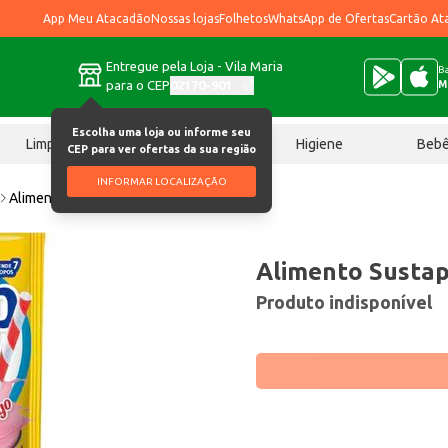
App Meu Atacadão
Nossas lojas
Folhetos
WhatsApp de Ofertas
Cartão At
Entregue pela Loja - Vila Maria
Ba
para o CEP
02170-901
M
Escolha uma loja ou informe seu
Limpeza
Chocolates
Higiene
Beb
CEP para ver ofertas da sua região
INFORMAR LOCALIZAÇÃO
Alimento Sustap Kids Morango 210g
Alimento Sustap
Produto indisponível