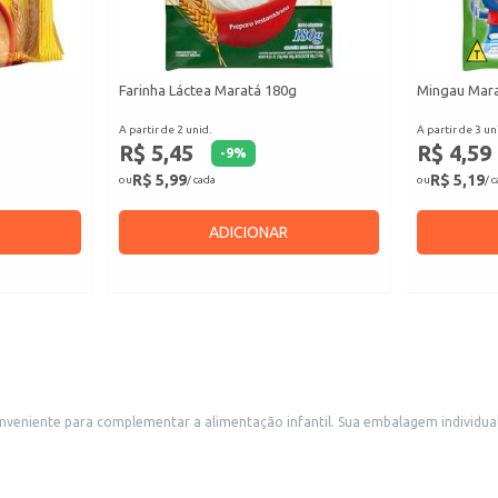
Farinha Láctea Maratá 180g
Mingau Mara
A partir de 2 unid.
A partir de 3 un
R$ 5,45
R$ 4,59
-
9
%
R$ 5,99
R$ 5,19
ou
/ cada
ou
/ 
ADICIONAR
mbalagem individual facilita o transporte e o consumo, sendo ideal para lanches escolares,