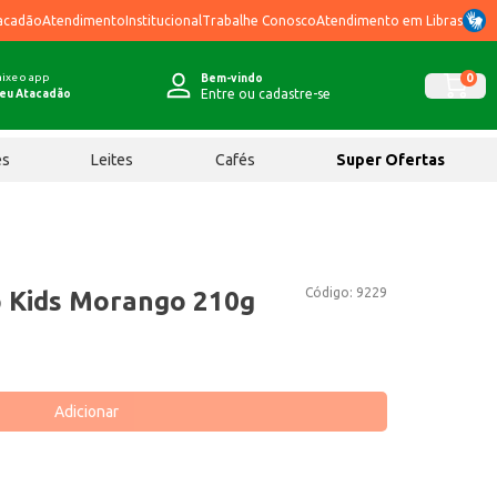
acadão
Atendimento
Institucional
Trabalhe Conosco
Atendimento em Libras
ixe o app
0
Bem-vindo
Entre ou cadastre-se
eu Atacadão
ês
Leites
Cafés
Super Ofertas
Código:
9229
 Kids Morango 210g
Adicionar