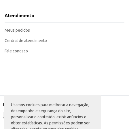
Pode ser incluído na lancheira escolar.
Adequado para consumo em viagens.
Uma opção conveniente para estabelecimentos comerciais que oferecem lanch
Atendimento
O Alimento Sustap Kids Morango em sachê oferece praticidade e conveniência,
crianças.
Marca: Sustap
Meus pedidos
Departamento: Mercearia
Categoria: Alimento infantil diversos
Conteúdo: 210g
Central de atendimento
EAN: 7897714907014
Fale conosco
Formas de pagamento
Usamos cookies para melhorar a navegação,
desempenho e segurança do site,
personalizar o conteúdo, exibir anúncios e
obter estatísticas. As permissões podem ser