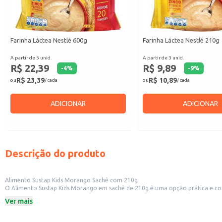
Farinha Láctea Nestlé 600g
Farinha Láctea Nestlé 210g
A partir de 3 unid.
A partir de 3 unid.
R$ 22,39
R$ 9,89
-
4
%
-
9
%
R$ 23,39
R$ 10,89
ou
/ cada
ou
/ cada
ADICIONAR
ADICIONAR
Descrição do produto
Alimento Sustap Kids Morango Sachê com 210g
O Alimento Sustap Kids Morango em sachê de 210g é uma opção prática e conveniente para complementar a alimentação infantil. Sua e
viagens ou para o consumo em casa. O produto é direcionado para o público infantil e pode ser utilizado por pais, responsáveis e estabelecimentos comerciais como escolas, creches e lanchonetes que oferecem opções de lanches
Ver mais
para crianças.
Dicas de Uso:
Ideal para lanches rápidos e práticos.