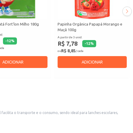
tá Fort'lon Milho 180g
Papinha Orgânica Papapá Morango e
Maçã 100g
id.
A partir de 3 unid.
-
12
%
R$ 7,78
-
12
%
cada
R$ 8,85
ou
/ cada
ADICIONAR
ADICIONAR