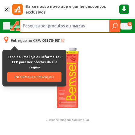
Baixe nosso novo app e ganhe descontos
exclusivos
0
Entregue no CEP:
02170-901
Escolha uma loja ou informe seu
CEP para ver ofertas da sua
região
INFORMAR LOCALIZAÇÃO
Clique na imagem para ampliar.