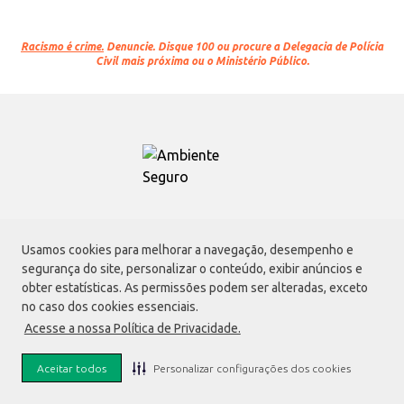
Racismo é crime.
Denuncie. Disque 100 ou procure a Delegacia de Polícia
Civil mais próxima ou o Ministério Público.
Atacadão S.A.
Usamos cookies para melhorar a navegação, desempenho e
Avenida Morvan Dias de Figueiredo, 6169, Vila Maria, São Paulo - SP | CEP
segurança do site, personalizar o conteúdo, exibir anúncios e
02170-901 | CNPJ: 75.315.333/0001-09
obter estatísticas. As permissões podem ser alteradas, exceto
Envio de documentos administrativos e jurídicos:
no caso dos cookies essenciais.
Avenida Morvan Dias de Figueiredo, 6169, Vila Maria, São Paulo - SP | CEP
Acesse a nossa Política de Privacidade.
02170-901
faleconosco@atacadao.com.br
Aceitar todos
Personalizar configurações dos cookies