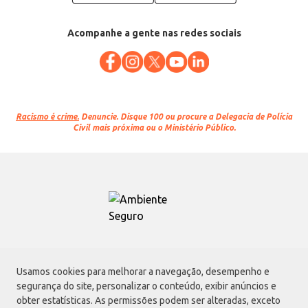
Acompanhe a gente nas redes sociais
Racismo é crime.
Denuncie. Disque 100 ou procure a Delegacia de Polícia
Civil mais próxima ou o Ministério Público.
Atacadão S.A.
Usamos cookies para melhorar a navegação, desempenho e
Avenida Morvan Dias de Figueiredo, 6169, Vila Maria, São Paulo - SP | CEP
segurança do site, personalizar o conteúdo, exibir anúncios e
02170-901 | CNPJ: 75.315.333/0001-09
obter estatísticas. As permissões podem ser alteradas, exceto