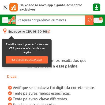
Baixe nosso novo app e ganhe descontos
exclusivos
0
Entregue no CEP:
02170-901
Escolha uma loja ou informe seu
CEP para ver ofertas da sua
região
oops, não encontramos resultados que
INFORMAR LOCALIZAÇÃO
correspondam a
essa página
.
Dicas:
Verifique se a palavra foi digitada corretamente.
Tente palavras menos específicas.
Tente palavras-chave diferentes.
Faça buscas relacionadas.