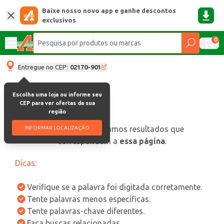
Baixe nosso novo app e ganhe descontos
exclusivos
0
Entregue no CEP:
02170-901
Escolha uma loja ou informe seu
CEP para ver ofertas da sua
região
oops, não encontramos resultados que
INFORMAR LOCALIZAÇÃO
correspondam a
essa página
.
Dicas:
Verifique se a palavra foi digitada corretamente.
Tente palavras menos específicas.
Tente palavras-chave diferentes.
Faça buscas relacionadas.