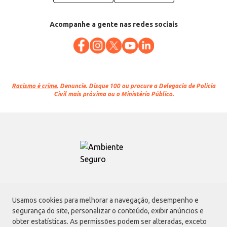
Acompanhe a gente nas redes sociais
Racismo é crime.
Denuncie. Disque 100 ou procure a Delegacia de Polícia
Civil mais próxima ou o Ministério Público.
Atacadão S.A.
Usamos cookies para melhorar a navegação, desempenho e
Avenida Morvan Dias de Figueiredo, 6169, Vila Maria, São Paulo - SP | CEP
segurança do site, personalizar o conteúdo, exibir anúncios e
02170-901 | CNPJ: 75.315.333/0001-09
obter estatísticas. As permissões podem ser alteradas, exceto