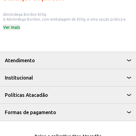
Almôndega Bordon 830g
A Almôndega Bordon, com embalagem de 830g, é uma opção prática e
saborosa para quem busca refeições rápidas e versáteis. Ideal para quem
Ver mais
precisa de praticidade no dia a dia, seja para o uso doméstico ou para
estabelecimentos comerciais como restaurantes e lanchonetes.
Dicas de Uso:
Prepare um delicioso molho e sirva com macarrão.
Adicione em sopas e caldos para um toque especial.
Utilize em recheios de tortas e pastéis.
Sirva como acompanhamento em refeições, com arroz e salada.
Atendimento
A Almôndega Bordon é uma escolha que combina praticidade e sabor,
facilitando o preparo de diversas receitas e otimizando o tempo na
cozinha.
Institucional
Políticas Atacadão
Formas de pagamento