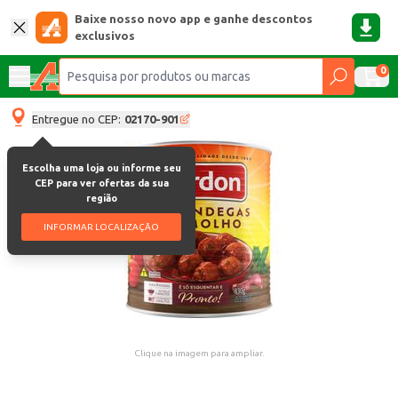
Baixe nosso novo app e ganhe descontos
exclusivos
0
Entregue no CEP:
02170-901
Escolha uma loja ou informe seu
CEP para ver ofertas da sua
região
INFORMAR LOCALIZAÇÃO
Clique na imagem para ampliar.