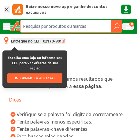
Baixe nosso novo app e ganhe descontos
exclusivos
0
Entregue no CEP:
02170-901
Escolha uma loja ou informe seu
CEP para ver ofertas da sua
região
oops, não encontramos resultados que
INFORMAR LOCALIZAÇÃO
correspondam a
essa página
.
Dicas:
Verifique se a palavra foi digitada corretamente.
Tente palavras menos específicas.
Tente palavras-chave diferentes.
Faça buscas relacionadas.