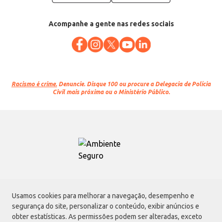
Acompanhe a gente nas redes sociais
Racismo é crime.
Denuncie. Disque 100 ou procure a Delegacia de Polícia
Civil mais próxima ou o Ministério Público.
Atacadão S.A.
Usamos cookies para melhorar a navegação, desempenho e
Avenida Morvan Dias de Figueiredo, 6169, Vila Maria, São Paulo - SP | CEP
segurança do site, personalizar o conteúdo, exibir anúncios e
02170-901 | CNPJ: 75.315.333/0001-09
obter estatísticas. As permissões podem ser alteradas, exceto