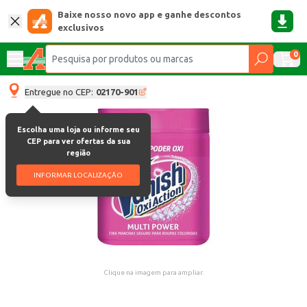
Baixe nosso novo app e ganhe descontos
exclusivos
0
Entregue no CEP:
02170-901
Escolha uma loja ou informe seu
CEP para ver ofertas da sua
região
INFORMAR LOCALIZAÇÃO
Clique na imagem para ampliar.