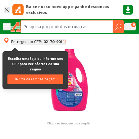
Baixe nosso novo app e ganhe descontos
exclusivos
0
Entregue no CEP:
02170-901
Escolha uma loja ou informe seu
CEP para ver ofertas da sua
região
INFORMAR LOCALIZAÇÃO
Clique na imagem para ampliar.