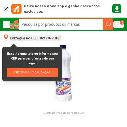
Baixe nosso novo app e ganhe descontos
exclusivos
0
Entregue no CEP:
02170-901
Escolha uma loja ou informe seu
CEP para ver ofertas da sua
região
INFORMAR LOCALIZAÇÃO
Clique na imagem para ampliar.