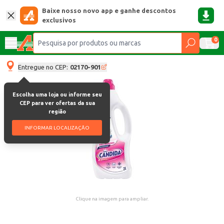
Baixe nosso novo app e ganhe descontos
exclusivos
0
Entregue no CEP:
02170-901
Escolha uma loja ou informe seu
CEP para ver ofertas da sua
região
INFORMAR LOCALIZAÇÃO
Clique na imagem para ampliar.