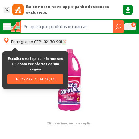
Baixe nosso novo app e ganhe descontos
exclusivos
0
Entregue no CEP:
02170-901
Escolha uma loja ou informe seu
CEP para ver ofertas da sua
região
INFORMAR LOCALIZAÇÃO
Clique na imagem para ampliar.