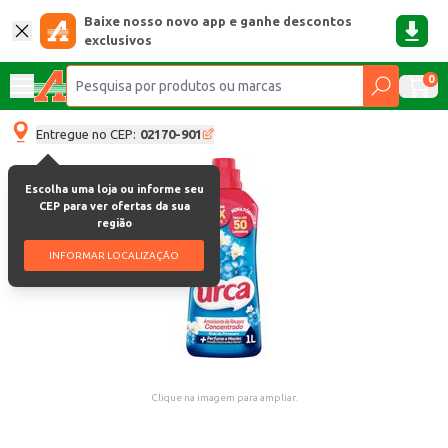
Baixe nosso novo app e ganhe descontos
exclusivos
0
Entregue no CEP:
02170-901
Escolha uma loja ou informe seu
CEP para ver ofertas da sua
região
INFORMAR LOCALIZAÇÃO
Clique na imagem para ampliar.