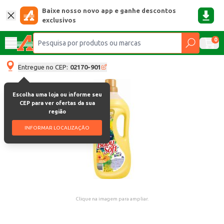
Baixe nosso novo app e ganhe descontos
exclusivos
0
Entregue no CEP:
02170-901
Escolha uma loja ou informe seu
CEP para ver ofertas da sua
região
INFORMAR LOCALIZAÇÃO
Clique na imagem para ampliar.