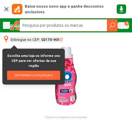
Baixe nosso novo app e ganhe descontos
exclusivos
0
Entregue no CEP:
02170-901
Escolha uma loja ou informe seu
CEP para ver ofertas da sua
região
INFORMAR LOCALIZAÇÃO
Clique na imagem para ampliar.