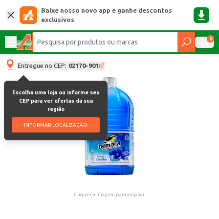
Baixe nosso novo app e ganhe descontos
exclusivos
0
Entregue no CEP:
02170-901
Escolha uma loja ou informe seu
CEP para ver ofertas da sua
região
INFORMAR LOCALIZAÇÃO
Clique na imagem para ampliar.