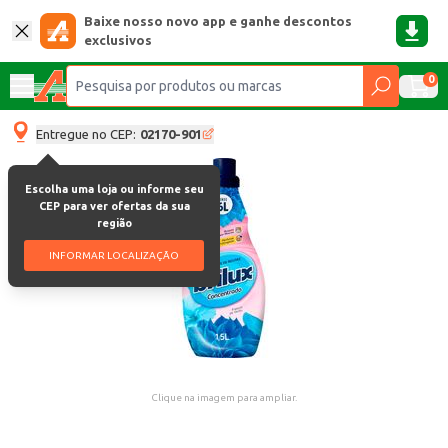
Baixe nosso novo app e ganhe descontos
exclusivos
0
Entregue no CEP:
02170-901
Escolha uma loja ou informe seu
CEP para ver ofertas da sua
região
INFORMAR LOCALIZAÇÃO
Clique na imagem para ampliar.