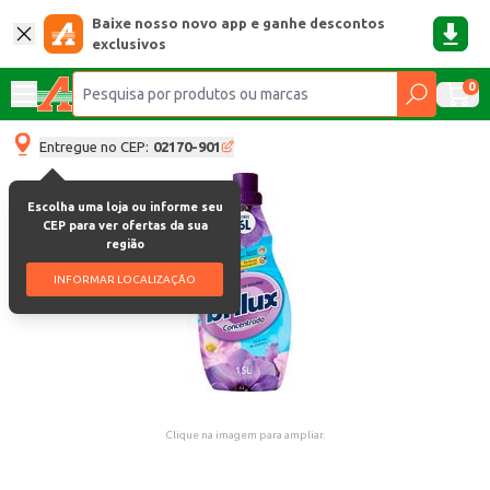
Baixe nosso novo app e ganhe descontos
exclusivos
0
Entregue no CEP:
02170-901
Escolha uma loja ou informe seu
CEP para ver ofertas da sua
região
INFORMAR LOCALIZAÇÃO
Clique na imagem para ampliar.