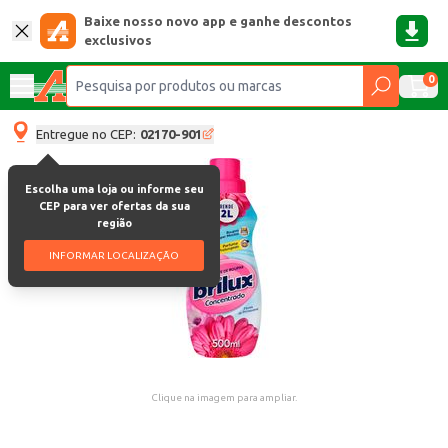
Baixe nosso novo app e ganhe descontos
exclusivos
0
Entregue no CEP:
02170-901
Escolha uma loja ou informe seu
CEP para ver ofertas da sua
região
INFORMAR LOCALIZAÇÃO
Clique na imagem para ampliar.