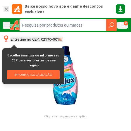
Baixe nosso novo app e ganhe descontos
exclusivos
0
Entregue no CEP:
02170-901
Escolha uma loja ou informe seu
CEP para ver ofertas da sua
região
INFORMAR LOCALIZAÇÃO
Clique na imagem para ampliar.