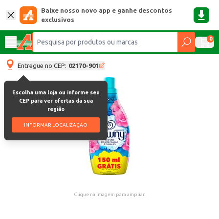
Baixe nosso novo app e ganhe descontos
exclusivos
0
Entregue no CEP:
02170-901
Escolha uma loja ou informe seu
CEP para ver ofertas da sua
região
INFORMAR LOCALIZAÇÃO
Clique na imagem para ampliar.