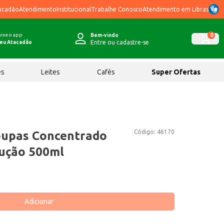
acadão
Atendimento
Institucional
Trabalhe Conosco
Atendimento em Libras
ixe o app
0
Bem-vindo
Entre ou cadastre-se
eu Atacadão
ês
Leites
Cafés
Super Ofertas
Código:
46170
oupas Concentrado
ução 500ml
Adicionar