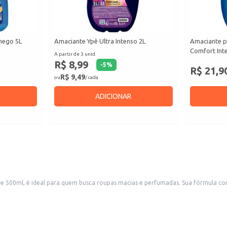
hego 5L
Amaciante Ypê Ultra Intenso 2L
Amaciante p
Comfort Inte
A partir de 3 unid.
R$ 8,99
-
5
%
R$ 21,9
R$ 9,49
ou
/ cada
ADICIONAR
 500ml, é ideal para quem busca roupas macias e perfumadas. Sua fórmula c
s roupas com um toque suave e um perfume agradável de rosas.
ou dilua em água para o enxágue manual.
s.
águe.