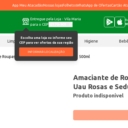
App Meu Atacadão
Nossas lojas
Folhetos
WhatsApp de Ofertas
Cartão At
Entregue pela Loja - Vila Maria
Ba
para o CEP
02170-901
M
Escolha uma loja ou informe seu
Limpeza
Chocolates
Higiene
Beb
CEP para ver ofertas da sua região
INFORMAR LOCALIZAÇÃO
e Roupas Concentrado Uau Rosas e Sedução 500ml
Amaciante de R
Uau Rosas e Sed
Produto indisponível