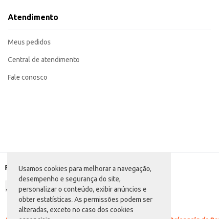
Com o Amaciante de Roupas Concentrado Uau Rosas e Sedução, suas roupas fi
Atendimento
Meus pedidos
Central de atendimento
Fale conosco
Formas de pagamento
Usamos cookies para melhorar a navegação,
desempenho e segurança do site,
personalizar o conteúdo, exibir anúncios e
obter estatísticas. As permissões podem ser
alteradas, exceto no caso dos cookies