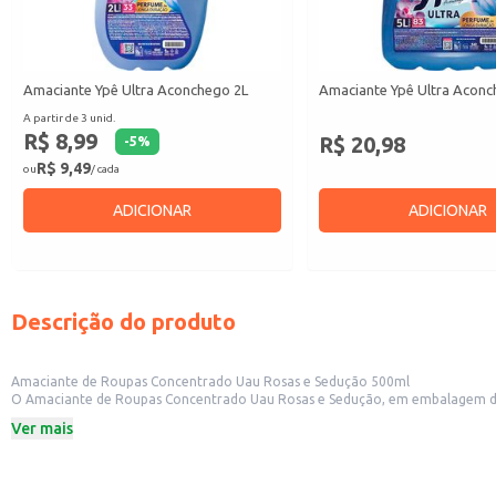
Amaciante Ypê Ultra Aconchego 2L
Amaciante Ypê Ultra Aconc
A partir de 3 unid.
R$ 8,99
R$ 20,98
-
5
%
R$ 9,49
ou
/ cada
ADICIONAR
ADICIONAR
Descrição do produto
Amaciante de Roupas Concentrado Uau Rosas e Sedução 500ml
O Amaciante de Roupas Concentrado Uau Rosas e Sedução, em embalagem de
praticidade no dia a dia. Perfeito para uso doméstico, o amaciante deixa a
Ver mais
Dicas de Uso:
Adicione a quantidade recomendada no compartimento da máquina de lavar 
Use em todos os tipos de tecido, seguindo as instruções de lavagem das roupa
Para um perfume mais duradouro, utilize o amaciante na última água do enx