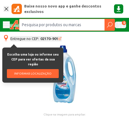
Baixe nosso novo app e ganhe descontos
exclusivos
0
Entregue no CEP:
02170-901
Escolha uma loja ou informe seu
CEP para ver ofertas da sua
região
INFORMAR LOCALIZAÇÃO
Clique na imagem para ampliar.