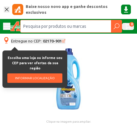
Baixe nosso novo app e ganhe descontos
exclusivos
0
Entregue no CEP:
02170-901
Escolha uma loja ou informe seu
CEP para ver ofertas da sua
região
INFORMAR LOCALIZAÇÃO
Clique na imagem para ampliar.