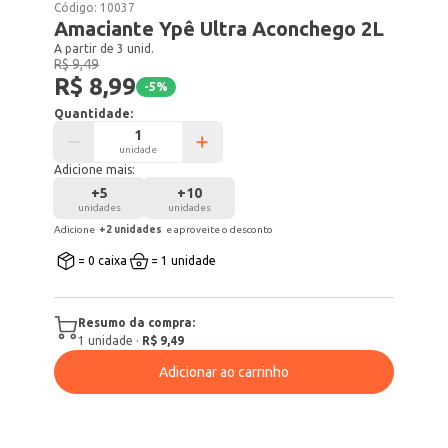
Código:
10037
Amaciante Ypê Ultra Aconchego 2L
A partir de 3 unid.
R$ 9,49
R$ 8,99
-
5
%
Quantidade:
unidade
Adicione mais:
+
5
+
10
unidades
unidades
Adicione
+
2
unidade
s
e aproveite o desconto
= 0 caixa
= 1 unidade
Resumo da compra:
1
unidade
·
R$ 9,49
Adicionar ao carrinho