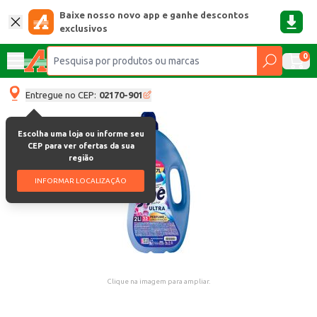
Baixe nosso novo app e ganhe descontos
exclusivos
0
Entregue no CEP:
02170-901
Escolha uma loja ou informe seu
CEP para ver ofertas da sua
região
INFORMAR LOCALIZAÇÃO
Clique na imagem para ampliar.