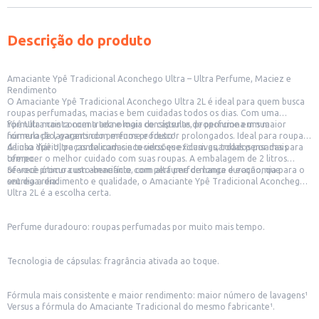
Descrição do produto
Amaciante Ypê Tradicional Aconchego Ultra – Ultra Perfume, Maciez e
Rendimento
O Amaciante Ypê Tradicional Aconchego Ultra 2L é ideal para quem busca
roupas perfumadas, macias e bem cuidadas todos os dias. Com uma
fórmula mais concentrada e mais consistente, proporciona um maior
Ypê Ultra conta com a tecnologia de cápsulas de perfume em sua
número de lavagens com menos produto¹.
formulação, garantindo perfume e frescor prolongados. Ideal para roupas
de uso diário, peças delicadas e tecidos que ficam guardados por mais
A linha Ypê Ultra conta com cinco versões exclusivas, todas pensadas para
tempo.
oferecer o melhor cuidado com suas roupas. A embalagem de 2 litros
oferece ótimo custo-benefício, com alta performance e economia para o
Se você procura um amaciante com perfume de longa duração, que
seu dia a dia.
entrega rendimento e qualidade, o Amaciante Ypê Tradicional Aconchego
Ultra 2L é a escolha certa.
Perfume duradouro: roupas perfumadas por muito mais tempo.
Tecnologia de cápsulas: fragrância ativada ao toque.
Fórmula mais consistente e maior rendimento: maior número de lavagens¹
Versus a fórmula do Amaciante Tradicional do mesmo fabricante¹.