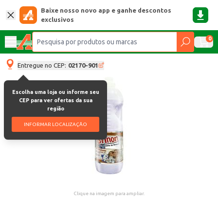
Baixe nosso novo app e ganhe descontos
exclusivos
0
Entregue no CEP:
02170-901
Escolha uma loja ou informe seu
CEP para ver ofertas da sua
região
INFORMAR LOCALIZAÇÃO
Clique na imagem para ampliar.