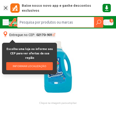
Baixe nosso novo app e ganhe descontos
exclusivos
0
Entregue no CEP:
02170-901
Escolha uma loja ou informe seu
CEP para ver ofertas da sua
região
INFORMAR LOCALIZAÇÃO
Clique na imagem para ampliar.