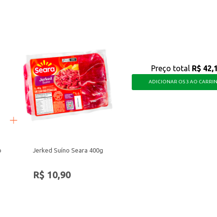
ou dilua em água para o enxágue manual.
om uma agradável sensação de frescor, tornando o dia a dia mais prático e agr
Preço total
R$ 42,
ADICIONAR OS 3 AO CARRI
o
Jerked Suíno Seara 400g
R$ 10,90