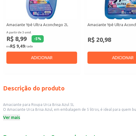
Amaciante Ypê Ultra Aconchego 2L
Amaciante Ypê Ultra Aconc
A partir de 3 unid.
R$ 8,99
R$ 20,98
-
5
%
R$ 9,49
ou
/ cada
ADICIONAR
ADICIONAR
Descrição do produto
Amaciante para Roupa Urca Brisa Azul 5L
O Amaciante Urca Brisa Azul, em embalagem de 5 litros, é ideal para quem bu
de passar e prolongando a vida útil das suas peças.
Ver mais
Este produto é indicado para:
Uso doméstico, proporcionando roupas macias e perfumadas para toda a famí
Lavanderias e estabelecimentos comerciais que buscam um amaciante eficien
Dicas de Uso: