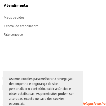
Atendimento
Meus pedidos
Central de atendimento
Fale conosco
Formas de pagamento
Usamos cookies para melhorar a navegação,
desempenho e segurança do site,
personalizar o conteúdo, exibir anúncios e
obter estatísticas. As permissões podem ser
alteradas, exceto no caso dos cookies
Racismo é crime.
Denuncie. Disque 100 ou procure a Delegacia de Polí
essenciais.