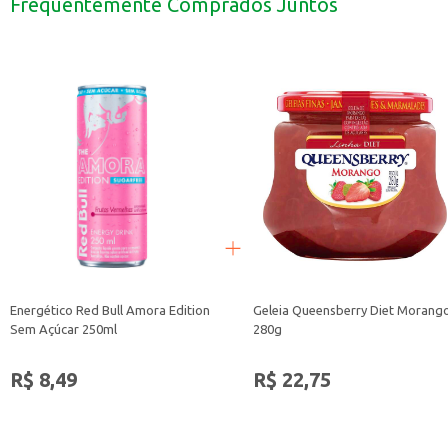
Frequentemente Comprados Juntos
Adicione a quantidade recomendada no compartimento da máquina de lavar 
Siga as instruções de uso na embalagem para obter os melhores resultados.
Com o Amaciante Urca Brisa Azul, suas roupas ficam mais fáceis de cuidar e c
Energético Red Bull Amora Edition
Geleia Queensberry Diet Morang
Sem Açúcar 250ml
280g
R$ 8,49
R$ 22,75