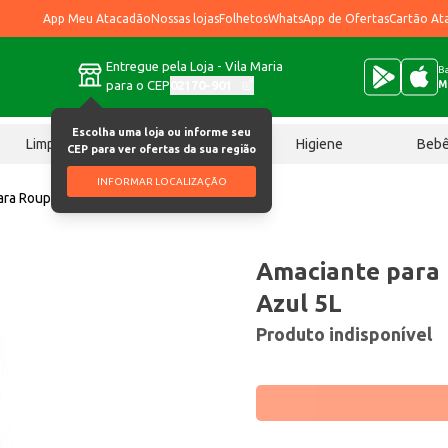
App Meu Atacadão
Nossas lojas
Folhetos
WhatsApp de Ofertas
Cartão At
Entregue pela Loja - Vila Maria
Ba
para o CEP
02170-901
M
Escolha uma loja ou informe seu
Limpeza
Chocolates
Higiene
Beb
CEP para ver ofertas da sua região
INFORMAR LOCALIZAÇÃO
ra Roupa Urca Brisa Azul 5L
Amaciante para 
Azul 5L
Produto indisponível