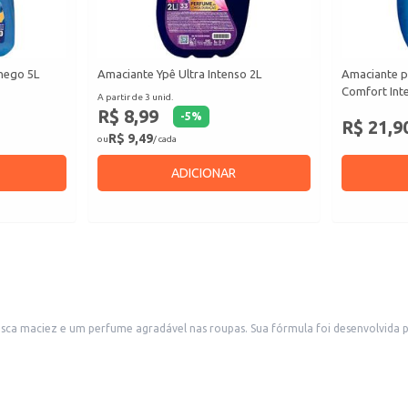
hego 5L
Amaciante Ypê Ultra Intenso 2L
Amaciante p
Comfort Inte
A partir de 3 unid.
R$ 8,99
-
5
%
R$ 21,9
R$ 9,49
ou
/ cada
ADICIONAR
sca maciez e um perfume agradável nas roupas. Sua fórmula foi desenvolvida pa
lia.
te e com bom custo-benefício.