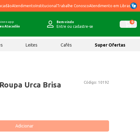
acadão
Atendimento
Institucional
Trabalhe Conosco
Atendimento em Libras
ixe o app
0
Bem-vindo
Entre ou cadastre-se
eu Atacadão
ês
Leites
Cafés
Super Ofertas
Código:
10192
Roupa Urca Brisa
Adicionar