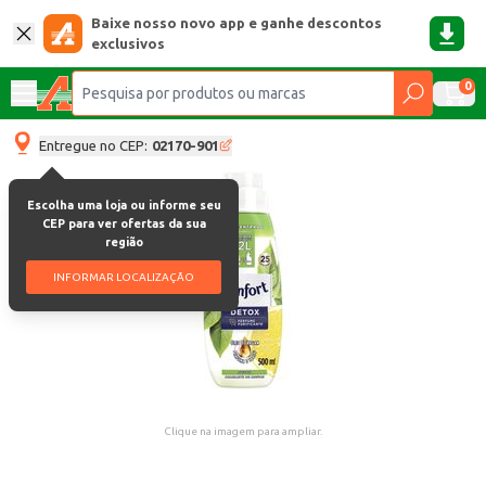
Baixe nosso novo app e ganhe descontos
exclusivos
0
Entregue no CEP:
02170-901
Escolha uma loja ou informe seu
CEP para ver ofertas da sua
região
INFORMAR LOCALIZAÇÃO
Clique na imagem para ampliar.