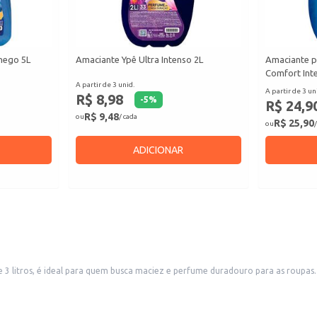
hego 5L
Amaciante Ypê Ultra Intenso 2L
Amaciante p
Comfort Inte
A partir de 3 unid.
A partir de 3 un
R$ 8,98
-
5
%
R$ 24,9
R$ 9,48
ou
/ cada
R$ 25,90
ou
/
ADICIONAR
 litros, é ideal para quem busca maciez e perfume duradouro para as roupa
mo lavanderias.
xágue.
olho por alguns minutos antes de enxaguar.