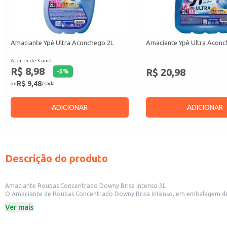
Amaciante Ypê Ultra Aconchego 2L
Amaciante Ypê Ultra Aconc
A partir de 3 unid.
R$ 8,98
R$ 20,98
-
5
%
R$ 9,48
ou
/ cada
ADICIONAR
ADICIONAR
Descrição do produto
Amaciante Roupas Concentrado Downy Brisa Intenso 3L
O Amaciante de Roupas Concentrado Downy Brisa Intenso, em embalagem de 3
opção econômica para uso doméstico e para estabelecimentos comerciais co
Ver mais
Dicas de Uso:
Adicione uma pequena quantidade na máquina de lavar durante o ciclo de en
Para roupas lavadas à mão, dilua o amaciante em água e deixe as peças de m