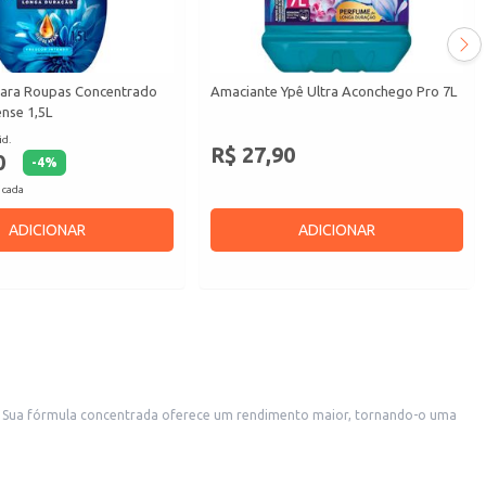
ara Roupas Concentrado
Amaciante Ypê Ultra Aconchego Pro 7L
nse 1,5L
id.
R$ 27,90
0
-
4
%
 cada
ADICIONAR
ADICIONAR
s. Sua fórmula concentrada oferece um rendimento maior, tornando-o uma