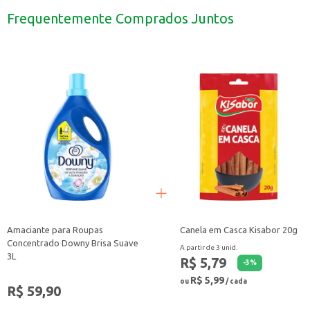
Ideal para uso em diversos tipos de tecidos, proporcionando maciez e um pe
Frequentemente Comprados Juntos
Com o Amaciante Downy Brisa Intenso, suas roupas ficam macias, perfumadas e
Amaciante para Roupas
Canela em Casca Kisabor 20g
Concentrado Downy Brisa Suave
A partir de 3 unid.
3L
R$ 5,79
-
3
%
R$ 5,99
ou
/ cada
R$ 59,90