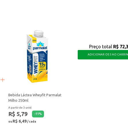
rfume agradável.
 com um toque agradável, facilitando o cuidado diário e garantindo a satisfaç
Preço total
R$ 72,
ADICIONAR OS 3 AO CARRI
Bebida Láctea Wheyfit Parmalat
Milho 250ml
A partir de 3 unid.
R$ 5,79
-
11
%
R$ 6,49
ou
/ cada