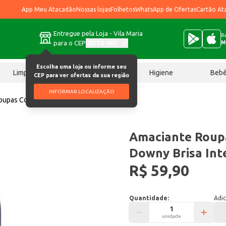
App Meu Atacadão
Nossas lojas
Folhetos
WhatsApp de Ofertas
Cartão At
Entregue pela Loja - Vila Maria
Ba
para o CEP
02170-901
M
Escolha uma loja ou informe seu
Limpeza
Chocolates
Higiene
Beb
CEP para ver ofertas da sua região
INFORMAR LOCALIZAÇÃO
oupas Concentrado Downy Brisa Intenso 3L
Amaciante Roup
Downy Brisa Int
R$ 59,90
Quantidade:
Adic
unidade