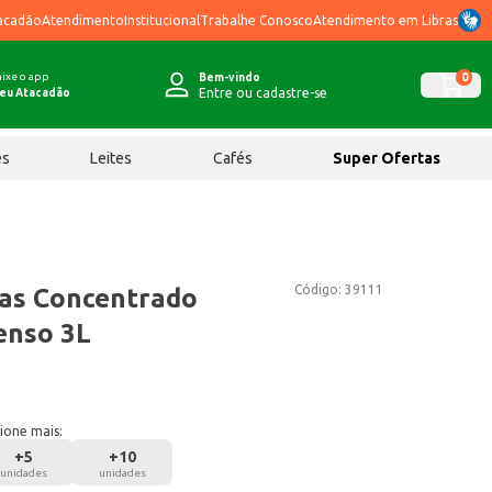
acadão
Atendimento
Institucional
Trabalhe Conosco
Atendimento em Libras
ixe o app
0
Bem-vindo
Entre ou cadastre-se
eu Atacadão
ês
Leites
Cafés
Super Ofertas
Código:
39111
as Concentrado
enso 3L
ione mais:
+
5
+
10
unidades
unidades