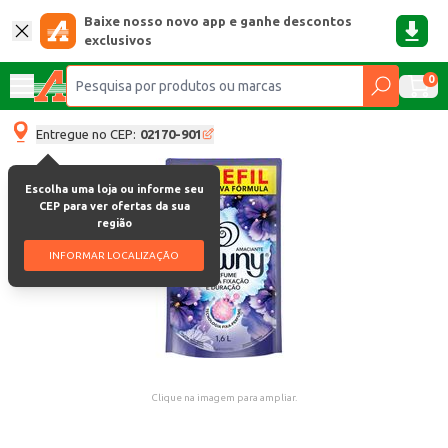
Baixe nosso novo app e ganhe descontos
exclusivos
0
Entregue no CEP:
02170-901
Escolha uma loja ou informe seu
CEP para ver ofertas da sua
região
INFORMAR LOCALIZAÇÃO
Clique na imagem para ampliar.