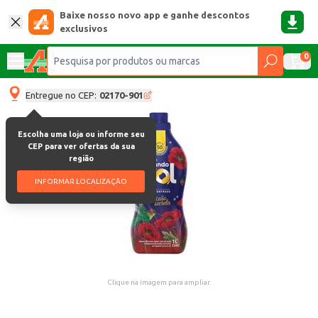
Baixe nosso novo app e ganhe descontos
exclusivos
0
Entregue no CEP:
02170-901
Escolha uma loja ou informe seu
CEP para ver ofertas da sua
região
INFORMAR LOCALIZAÇÃO
Clique na imagem para ampliar.