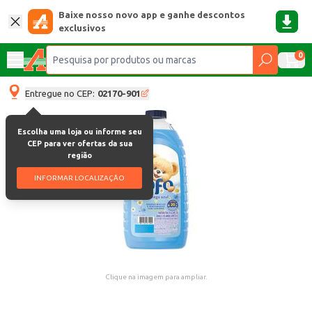
Baixe nosso novo app e ganhe descontos
exclusivos
0
Entregue no CEP:
02170-901
Escolha uma loja ou informe seu
CEP para ver ofertas da sua
região
INFORMAR LOCALIZAÇÃO
Clique na imagem para ampliar.