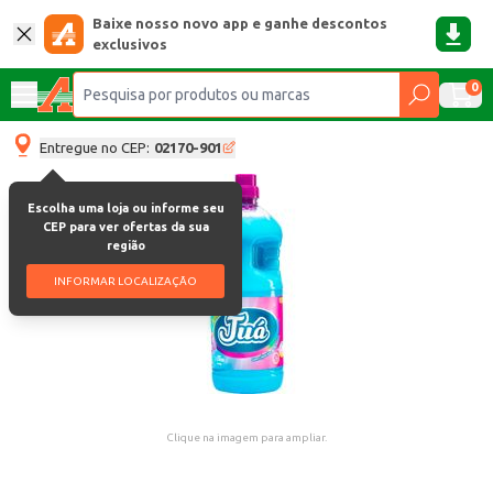
Baixe nosso novo app e ganhe descontos
exclusivos
0
Entregue no CEP:
02170-901
Escolha uma loja ou informe seu
CEP para ver ofertas da sua
região
INFORMAR LOCALIZAÇÃO
Clique na imagem para ampliar.