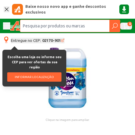
Baixe nosso novo app e ganhe descontos
exclusivos
0
Entregue no CEP:
02170-901
Escolha uma loja ou informe seu
CEP para ver ofertas da sua
região
INFORMAR LOCALIZAÇÃO
Clique na imagem para ampliar.