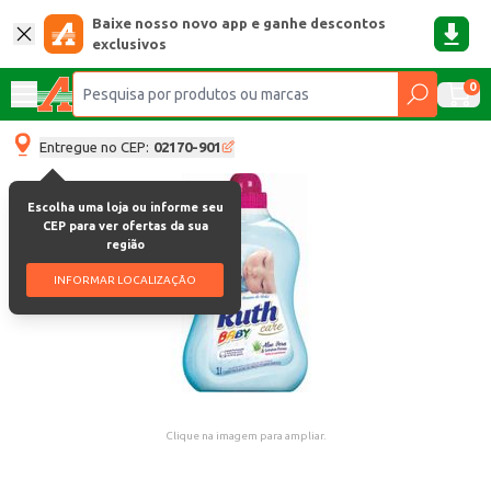
Baixe nosso novo app e ganhe descontos
exclusivos
0
Entregue no CEP:
02170-901
Escolha uma loja ou informe seu
CEP para ver ofertas da sua
região
INFORMAR LOCALIZAÇÃO
Clique na imagem para ampliar.