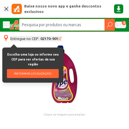
Baixe nosso novo app e ganhe descontos
exclusivos
0
Entregue no CEP:
02170-901
Escolha uma loja ou informe seu
CEP para ver ofertas da sua
região
INFORMAR LOCALIZAÇÃO
Clique na imagem para ampliar.