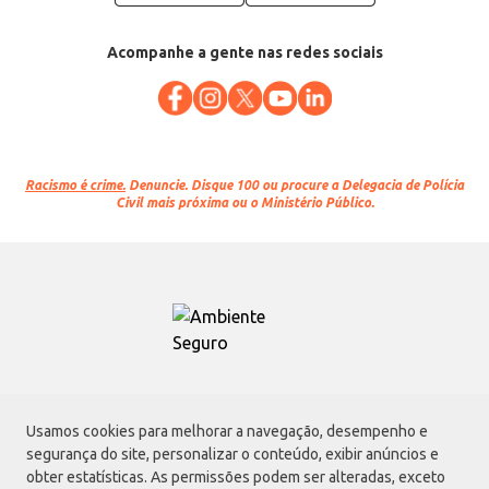
Acompanhe a gente nas redes sociais
Racismo é crime.
Denuncie. Disque 100 ou procure a Delegacia de Polícia
Civil mais próxima ou o Ministério Público.
Atacadão S.A.
Usamos cookies para melhorar a navegação, desempenho e
Avenida Morvan Dias de Figueiredo, 6169, Vila Maria, São Paulo - SP | CEP
segurança do site, personalizar o conteúdo, exibir anúncios e
02170-901 | CNPJ: 75.315.333/0001-09
obter estatísticas. As permissões podem ser alteradas, exceto