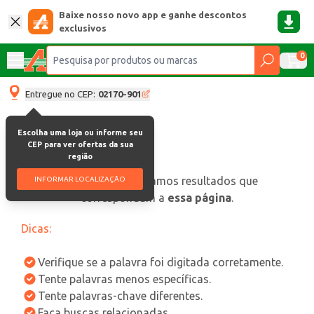
Baixe nosso novo app e ganhe descontos
exclusivos
0
Entregue no CEP:
02170-901
Escolha uma loja ou informe seu
CEP para ver ofertas da sua
região
oops, não encontramos resultados que
INFORMAR LOCALIZAÇÃO
correspondam a
essa página
.
Dicas:
Verifique se a palavra foi digitada corretamente.
Tente palavras menos específicas.
Tente palavras-chave diferentes.
Faça buscas relacionadas.