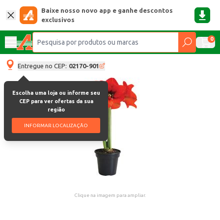
Baixe nosso novo app e ganhe descontos
exclusivos
0
Entregue no CEP:
02170-901
Escolha uma loja ou informe seu
CEP para ver ofertas da sua
região
INFORMAR LOCALIZAÇÃO
Clique na imagem para ampliar.