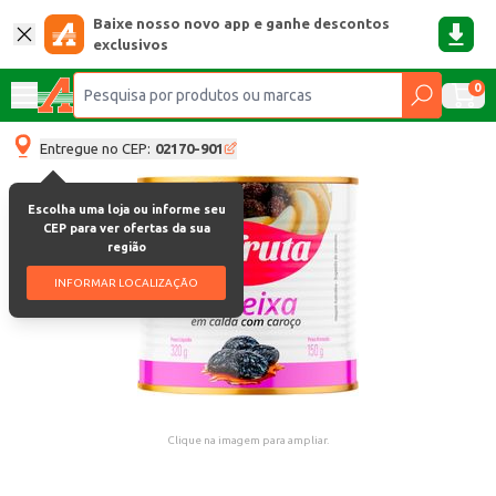
Baixe nosso novo app e ganhe descontos
exclusivos
0
Entregue no CEP:
02170-901
Escolha uma loja ou informe seu
CEP para ver ofertas da sua
região
INFORMAR LOCALIZAÇÃO
Clique na imagem para ampliar.