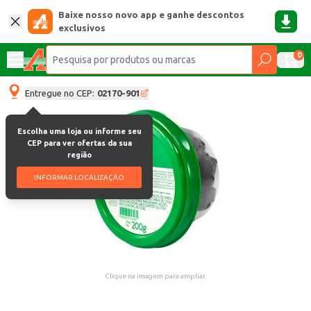
Baixe nosso novo app e ganhe descontos
exclusivos
0
Entregue no CEP:
02170-901
Escolha uma loja ou informe seu
CEP para ver ofertas da sua
região
INFORMAR LOCALIZAÇÃO
Clique na imagem para ampliar.