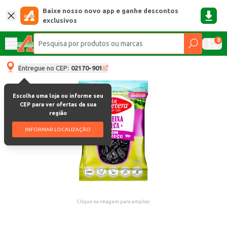
Baixe nosso novo app e ganhe descontos
exclusivos
0
Entregue no CEP:
02170-901
Escolha uma loja ou informe seu
CEP para ver ofertas da sua
região
INFORMAR LOCALIZAÇÃO
Clique na imagem para ampliar.