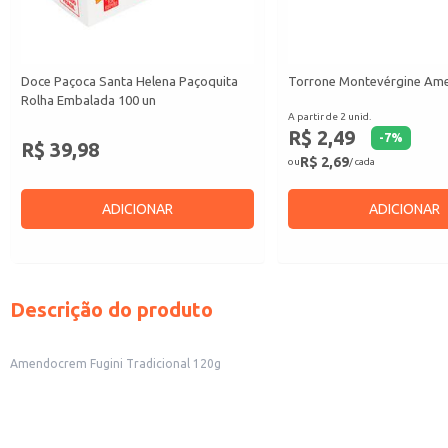
Doce Paçoca Santa Helena Paçoquita
Torrone Montevérgine Am
Rolha Embalada 100 un
A partir de 2 unid.
R$ 2,49
-
7
%
R$ 39,98
R$ 2,69
ou
/ cada
ADICIONAR
ADICIONAR
Descrição do produto
Amendocrem Fugini Tradicional 120g