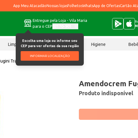
App Meu Atacadão
Nossas lojas
Folhetos
WhatsApp de Ofertas
Cartão At
Entregue pela Loja - Vila Maria
Ba
para o CEP
02170-901
M
Escolha uma loja ou informe seu
Limpeza
Chocolates
Higiene
Beb
CEP para ver ofertas da sua região
INFORMAR LOCALIZAÇÃO
gini Tradicional 120g
Amendocrem Fugi
Produto indisponível