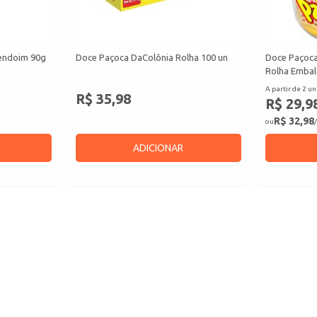
endoim 90g
Doce Paçoca DaColônia Rolha 100 un
Doce Paçoca
Rolha Embal
A partir de 2 un
R$ 35,98
R$ 29,9
R$ 32,98
ou
/
ADICIONAR