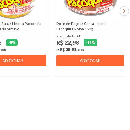
 Santa Helena Paçoquita
Doce de Paçoca Santa Helena
ada 50x15g
Paçoquita Rolha 550g
id.
A partir de 2 unid.
8
R$ 22,98
-
9
%
-
12
%
R$ 25,98
 cada
ou
/ cada
ADICIONAR
ADICIONAR