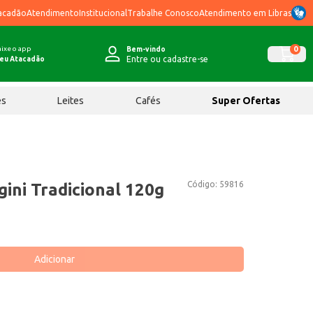
acadão
Atendimento
Institucional
Trabalhe Conosco
Atendimento em Libras
ixe o app
0
Bem-vindo
Entre ou cadastre-se
eu Atacadão
ês
Leites
Cafés
Super Ofertas
Código:
59816
ni Tradicional 120g
Adicionar