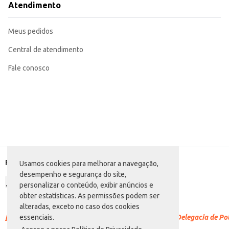
Atendimento
Meus pedidos
Central de atendimento
Fale conosco
Formas de pagamento
Usamos cookies para melhorar a navegação,
desempenho e segurança do site,
personalizar o conteúdo, exibir anúncios e
obter estatísticas. As permissões podem ser
alteradas, exceto no caso dos cookies
Racismo é crime.
Denuncie. Disque 100 ou procure a Delegacia de Polí
essenciais.