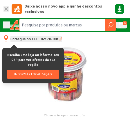
Baixe nosso novo app e ganhe descontos
exclusivos
0
Entregue no CEP:
02170-901
Escolha uma loja ou informe seu
CEP para ver ofertas da sua
região
INFORMAR LOCALIZAÇÃO
Clique na imagem para ampliar.