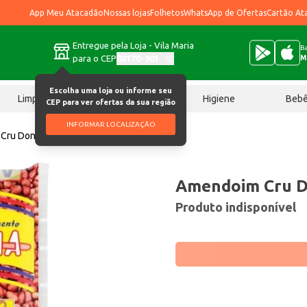
App Meu Atacadão
Nossas lojas
Folhetos
WhatsApp de Ofertas
Cartão At
Entregue pela Loja - Vila Maria
Ba
para o CEP
02170-901
M
Escolha uma loja ou informe seu
Limpeza
Chocolates
Higiene
Beb
CEP para ver ofertas da sua região
INFORMAR LOCALIZAÇÃO
Cru Donana 500g
Amendoim Cru D
Produto indisponível