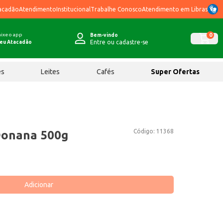
acadão
Atendimento
Institucional
Trabalhe Conosco
Atendimento em Libras
ixe o app
0
Bem-vindo
Entre ou cadastre-se
eu Atacadão
ês
Leites
Cafés
Super Ofertas
Código:
11368
onana 500g
Adicionar