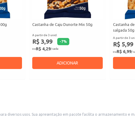
100g
Castanha de Caju Dunorte Mix 50g
Castanha de
salgada 50g
A partir de 3 unid.
A partir de 3 un
R$ 3,99
-
7
%
R$ 5,99
R$ 4,29
ou
/ cada
R$ 6,99
ou
/ 
ADICIONAR
enda em pequenos comércios, como mercearias
lecimentos que oferecem petiscos ou utilizam amendoim em suas receitas.
elecimentos comerciais.
dos e molhos.