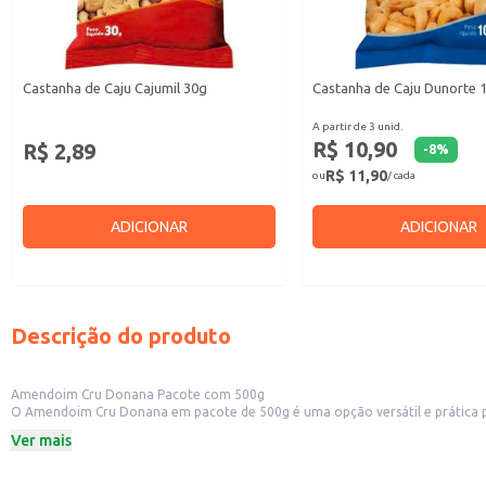
Castanha de Caju Cajumil 30g
Castanha de Caju Dunorte 
A partir de 3 unid.
R$ 10,90
R$ 2,89
-
8
%
R$ 11,90
ou
/ cada
ADICIONAR
ADICIONAR
Descrição do produto
Amendoim Cru Donana Pacote com 500g
O Amendoim Cru Donana em pacote de 500g é uma opção versátil e prática para diversos usos. Sua apresentação em pacote facilita o armazenamento e manuseio, sendo ideal para rev
e lojas de produtos naturais, além de ser uma boa opção para uso em estabe
Ver mais
Dicas de uso:
Ideal para revenda em lojas de produtos naturais, mercearias e outros estab
Pode ser utilizado como ingrediente em receitas diversas, como doces, salga