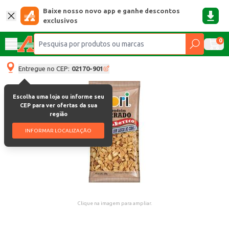
Baixe nosso novo app e ganhe descontos
exclusivos
0
Entregue no CEP:
02170-901
Escolha uma loja ou informe seu
CEP para ver ofertas da sua
região
INFORMAR LOCALIZAÇÃO
Clique na imagem para ampliar.