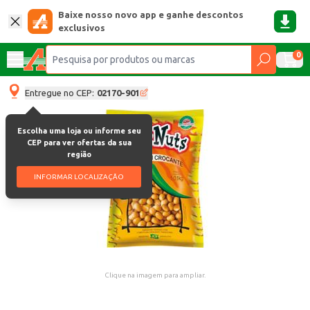
Baixe nosso novo app e ganhe descontos
exclusivos
0
Entregue no CEP:
02170-901
Escolha uma loja ou informe seu
CEP para ver ofertas da sua
região
INFORMAR LOCALIZAÇÃO
Clique na imagem para ampliar.