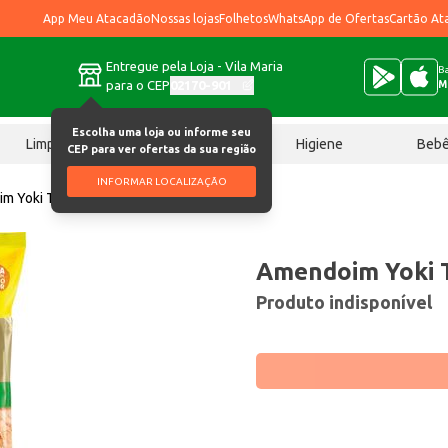
App Meu Atacadão
Nossas lojas
Folhetos
WhatsApp de Ofertas
Cartão At
Entregue pela Loja - Vila Maria
Ba
para o CEP
02170-901
M
Escolha uma loja ou informe seu
Limpeza
Chocolates
Higiene
Beb
CEP para ver ofertas da sua região
INFORMAR LOCALIZAÇÃO
m Yoki Tipo Japonês 1,01kg
Amendoim Yoki T
Produto indisponível