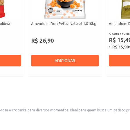
olônia
Amendoim Dori Pettiz Natural 1,010kg
Amendoim D
A partir de 2 un
R$ 15,4
R$ 26,90
R$ 15,90
ou
/
ADICIONAR
sa e crocante para diversos momentos. Ideal para quem busca um petisco prá
. Sua embalagem é adequada tanto para consumo doméstico quanto para reven