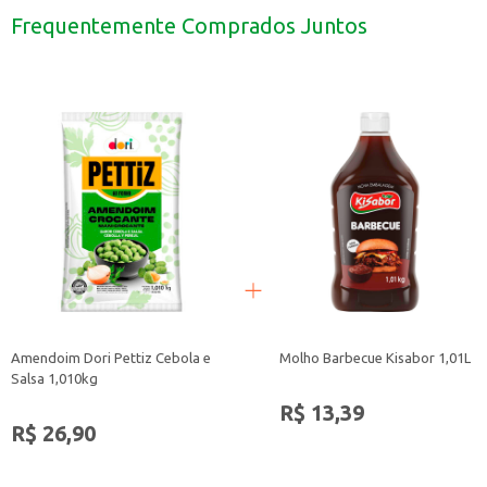
Comercialize em estabelecimentos como mercados, lojas de conveniência e 
Frequentemente Comprados Juntos
Desfrute como um lanche rápido e saboroso em qualquer momento do dia.
O Amendoim Yoki Tipo Japonês 1,01kg é uma escolha versátil e deliciosa, que
Amendoim Dori Pettiz Cebola e
Molho Barbecue Kisabor 1,01L
Salsa 1,010kg
R$ 13,39
R$ 26,90