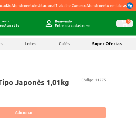
acadão
Atendimento
Institucional
Trabalhe Conosco
Atendimento em Libras
ixe o app
0
Bem-vindo
Entre ou cadastre-se
eu Atacadão
ês
Leites
Cafés
Super Ofertas
Código:
11775
ipo Japonês 1,01kg
Adicionar