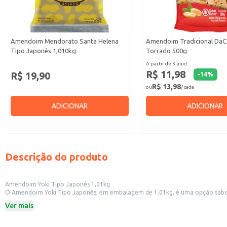
Amendoim Mendorato Santa Helena
Amendoim Tradicional DaC
Tipo Japonês 1,010kg
Torrado 500g
A partir de 3 unid.
R$ 11,98
R$ 19,90
-
14
%
R$ 13,98
ou
/ cada
ADICIONAR
ADICIONAR
Descrição do produto
Amendoim Yoki Tipo Japonês 1,01kg
O Amendoim Yoki Tipo Japonês, em embalagem de 1,01kg, é uma opção saboro
compartilhar em reuniões, festas ou para um lanche saboroso no dia a dia
Ver mais
Dicas de Uso:
Sirva como aperitivo em encontros com amigos e familiares.
Utilize em festas e eventos, oferecendo um petisco saboroso e fácil de servir.