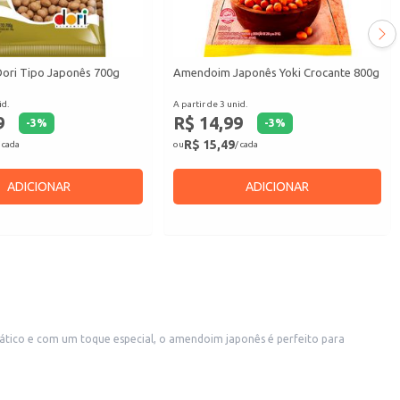
ori Tipo Japonês 700g
Amendoim Japonês Yoki Crocante 800g
id.
A partir de 3 unid.
9
R$ 14,99
-
3
%
-
3
%
R$ 15,49
 cada
ou
/ cada
ADICIONAR
ADICIONAR
tico e com um toque especial, o amendoim japonês é perfeito para
da em pequenos comércios.