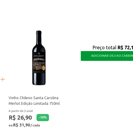
bombonieres.
 agrada a diferentes paladares e se adapta a diversas ocasiões, agregando va
Preço total
R$ 72,
ADICIONAR OS 3 AO CARRI
Vinho Chileno Santa Carolina
Merlot Edição Limitada 750ml
A partir de 2 unid.
R$ 26,90
-
16
%
R$ 31,90
ou
/ cada