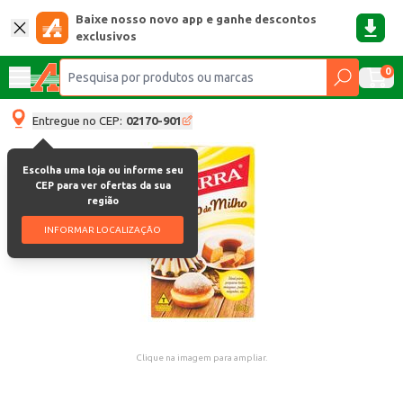
Baixe nosso novo app e ganhe descontos
exclusivos
0
Entregue no CEP:
02170-901
Escolha uma loja ou informe seu
CEP para ver ofertas da sua
região
INFORMAR LOCALIZAÇÃO
Clique na imagem para ampliar.