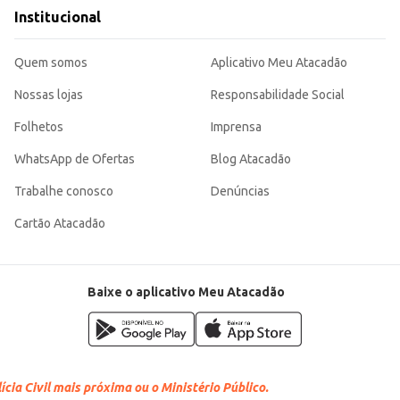
Institucional
nição e o controle dos cachos. Sua fórmula visa facilitar o desembaraço e proporcionar brilho e maciez. A
e para diversos contextos de uso.
Quem somos
Aplicativo Meu Atacadão
Nossas lojas
Responsabilidade Social
Folhetos
Imprensa
WhatsApp de Ofertas
Blog Atacadão
Trabalhe conosco
Denúncias
Cartão Atacadão
Baixe o aplicativo Meu Atacadão
cia Civil mais próxima ou o Ministério Público.