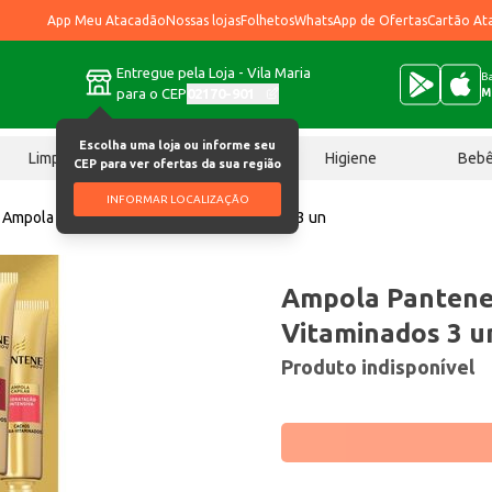
App Meu Atacadão
Nossas lojas
Folhetos
WhatsApp de Ofertas
Cartão At
Entregue pela Loja - Vila Maria
Ba
para o CEP
02170-901
M
Escolha uma loja ou informe seu
Limpeza
Chocolates
Higiene
Beb
CEP para ver ofertas da sua região
INFORMAR LOCALIZAÇÃO
Ampola Pantene Cachos Hidra Vitaminados 3 un
Ampola Pantene
Vitaminados 3 u
Produto indisponível