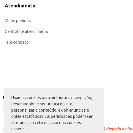
Recomendada para revenda em lojas de cosméticos e perfumarias.
Atendimento
As ampolas Pantene Cachos Hidra-Vitaminados proporcionam hidratação e nutrição aos fios, contribuindo para a defi
praticidade da embalagem em caixeta torna este produto uma opção eficient
Marca: Pantene
Meus pedidos
Departamento: Higiene e perfumaria
Categoria: Creme para tratamento
Conteúdo: 3 unidades
Central de atendimento
EAN: 7500435118521
Fale conosco
Formas de pagamento
Usamos cookies para melhorar a navegação,
desempenho e segurança do site,
personalizar o conteúdo, exibir anúncios e
obter estatísticas. As permissões podem ser
alteradas, exceto no caso dos cookies
Racismo é crime.
Denuncie. Disque 100 ou procure a Delegacia de Polí
essenciais.