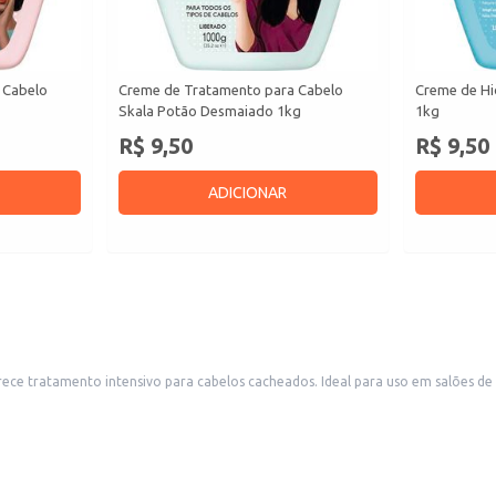
 Cabelo
Creme de Tratamento para Cabelo
Creme de Hi
Skala Potão Desmaiado 1kg
1kg
R$ 9,50
R$ 9,50
ADICIONAR
 uso em salões de beleza, lojas de produtos de beleza e para consumidores que buscam um
cilita o manuseio e o armazenamento, tanto para o profissional quanto para o consumidor final
mente do comprimento às pontas.
dor.
pletos.