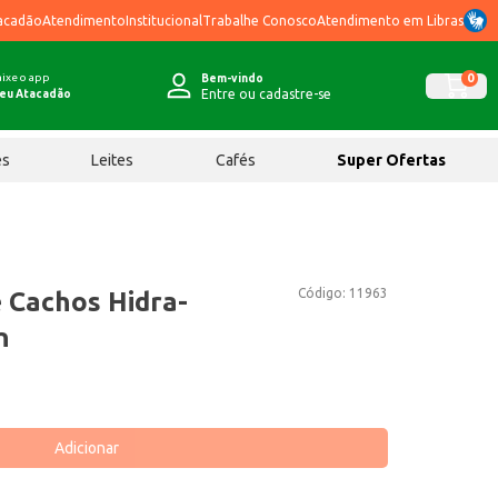
acadão
Atendimento
Institucional
Trabalhe Conosco
Atendimento em Libras
ixe o app
0
Bem-vindo
Entre ou cadastre-se
eu Atacadão
ês
Leites
Cafés
Super Ofertas
Código:
11963
 Cachos Hidra-
n
Adicionar