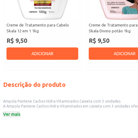
Creme de Tratamento para Cabelo
Creme de Tratamento para
Skala 12 em 1 1kg
Skala Divino potão 1kg
R$ 9,50
R$ 9,50
ADICIONAR
ADICIONAR
Descrição do produto
Ampola Pantene Cachos Hidra-Vitaminados Caixeta com 3 unidades
A Ampola Pantene Cachos Hidra-Vitaminados em caixeta com 3 unidades oferece tratamento intensivo para cabelos cacheados. Ideal para
tratamento eficaz em casa. Sua apresentação em caixeta fa
Ver mais
Dicas de uso:
Aplique o conteúdo de uma ampola nos cabelos úmidos, massageando suave
Para melhores resultados, utilize após a lavagem com shampoo e condiciona
Ideal para uso semanal ou conforme a necessidade dos cabelos.
Pode ser utilizada em salões de beleza como parte de tratamentos mais com